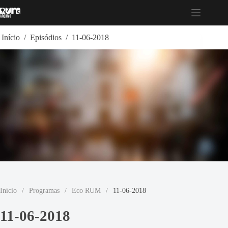
Pular
para
o
conteúdo
Início
/
Episódios
/
11-06-2018
Início
/
Programas
/
Eco RUM
/
11-06-2018
11-06-2018