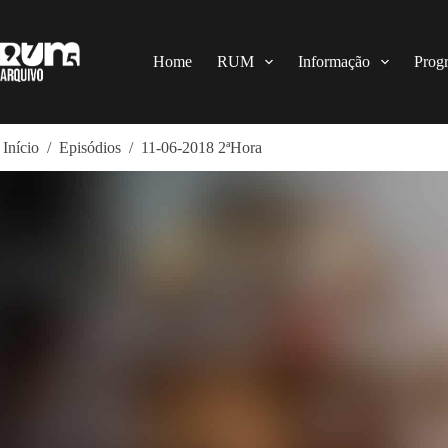
Pular
para
o
conteúdo
Home
RUM
Informação
Prog
Início
/
Episódios
/
11-06-2018 2ªHora