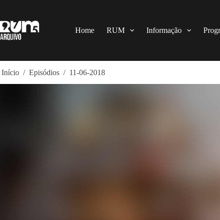
Pular
para
o
conteúdo
Home
RUM
Informação
Prog
Início
/
Episódios
/
11-06-2018