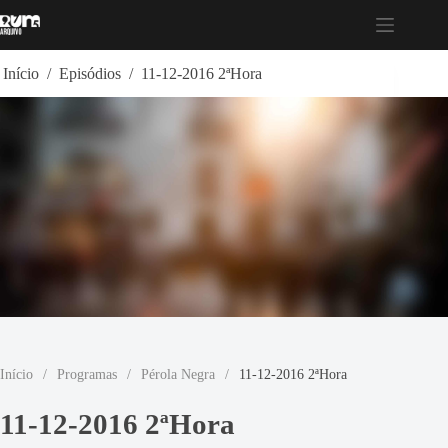
Pular
para
o
conteúdo
Início
/
Episódios
/
11-12-2016 2ªHora
Início
/
Programas
/
Pérola Negra
/
11-12-2016 2ªHora
11-12-2016 2ªHora