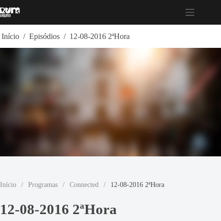
Pular
para
o
conteúdo
Início
/
Episódios
/
12-08-2016 2ªHora
Início
/
Programas
/
Connected
/
12-08-2016 2ªHora
12-08-2016 2ªHora