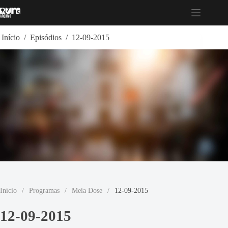
Pular
para
o
conteúdo
Início
/
Episódios
/
12-09-2015
Início
/
Programas
/
Meia Dose
/
12-09-2015
12-09-2015