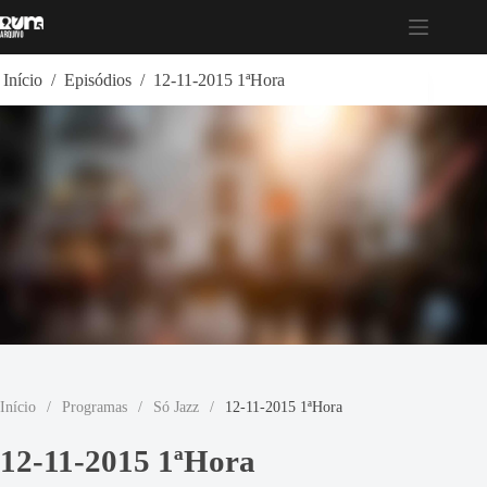
Pular
para
o
conteúdo
Início
/
Episódios
/
12-11-2015 1ªHora
Início
/
Programas
/
Só Jazz
/
12-11-2015 1ªHora
12-11-2015 1ªHora