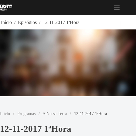
Pular
para
o
conteúdo
Início
/
Episódios
/
12-11-2017 1ªHora
Início
/
Programas
/
A Nossa Terra
/
12-11-2017 1ªHora
12-11-2017 1ªHora