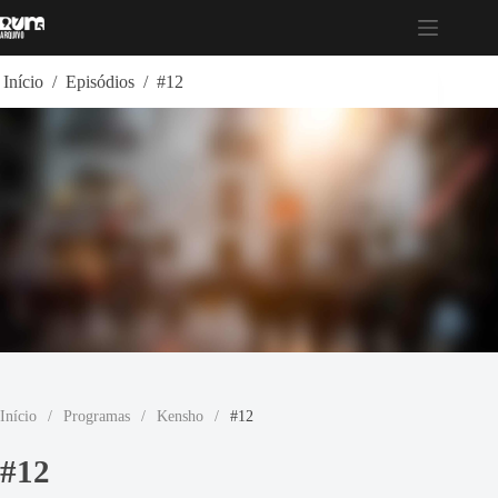
Pular
para
o
conteúdo
Início
/
Episódios
/
#12
Início
/
Programas
/
Kensho
/
#12
#12