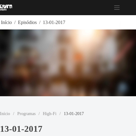
Pular
para
o
conteúdo
Início
/
Episódios
/
13-01-2017
Início
/
Programas
/
High-Fi
/
13-01-2017
13-01-2017