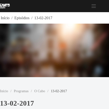
Pular
para
o
conteúdo
Início
/
Episódios
/
13-02-2017
Início
/
Programas
/
O Cubo
/
13-02-2017
13-02-2017