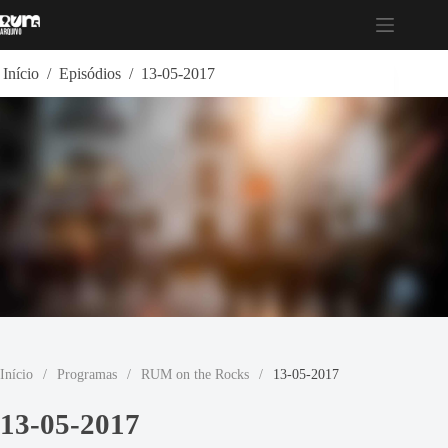
Pular
para
o
conteúdo
Início
/
Episódios
/
13-05-2017
Início
/
Programas
/
RUM on the Rocks
/
13-05-2017
13-05-2017