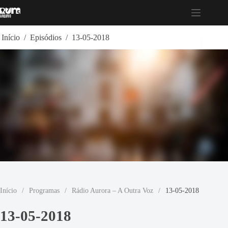
Pular
para
o
conteúdo
Início
/
Episódios
/
13-05-2018
Início
/
Programas
/
Rádio Aurora – A Outra Voz
/
13-05-2018
13-05-2018