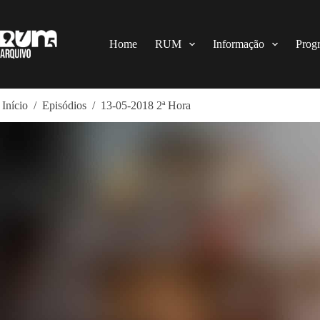
Pular
para
o
conteúdo
Home
RUM
Informação
Prog
Início
/
Episódios
/
13-05-2018 2ª Hora