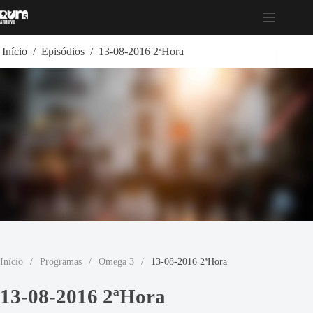
Pular
para
o
conteúdo
Início
/
Episódios
/
13-08-2016 2ªHora
Início
/
Programas
/
Omega 3
/
13-08-2016 2ªHora
13-08-2016 2ªHora