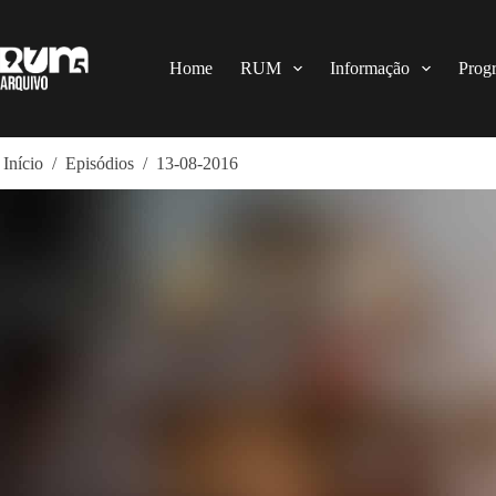
Pular
para
o
conteúdo
Home
RUM
Informação
Prog
Início
/
Episódios
/
13-08-2016