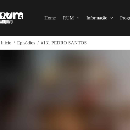
Pular
para
o
conteúdo
Home
RUM
Informação
Prog
Início
/
Episódios
/
#131 PEDRO SANTOS