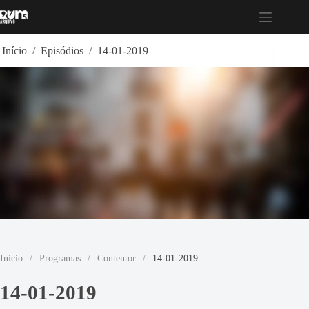
Pular
para
o
conteúdo
Início
/
Episódios
/
14-01-2019
Início
/
Programas
/
Contentor
/
14-01-2019
14-01-2019