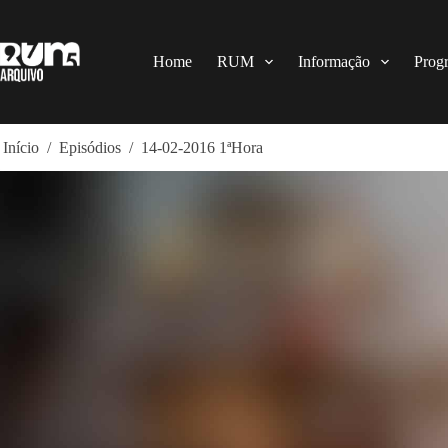
Pular
para
o
conteúdo
Home
RUM
Informação
Prog
Início
/
Episódios
/
14-02-2016 1ªHora