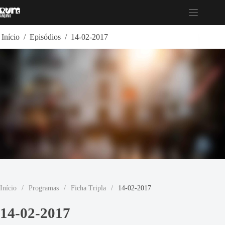
Pular
para
o
conteúdo
Início
/
Episódios
/
14-02-2017
Início
/
Programas
/
Ficha Tripla
/
14-02-2017
14-02-2017