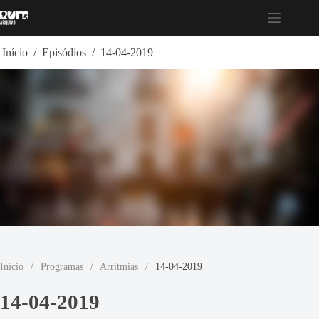
Pular
para
o
conteúdo
Início
/
Episódios
/
14-04-2019
Início
/
Programas
/
Arritmias
/
14-04-2019
14-04-2019