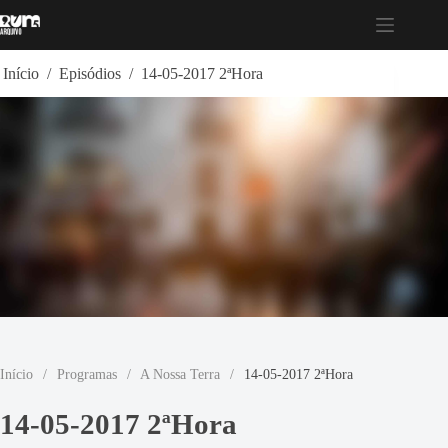
Pular
para
o
conteúdo
Início
/
Episódios
/
14-05-2017 2ªHora
Início
/
Programas
/
A Nossa Terra
/
14-05-2017 2ªHora
14-05-2017 2ªHora