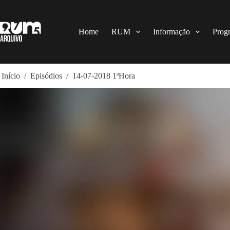
Pular
para
o
conteúdo
Home
RUM
Informação
Prog
Início
/
Episódios
/
14-07-2018 1ªHora