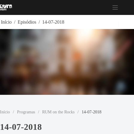
Pular
para
o
conteúdo
Início
/
Episódios
/
14-07-2018
Início
/
Programas
/
RUM on the Rocks
/
14-07-2018
14-07-2018