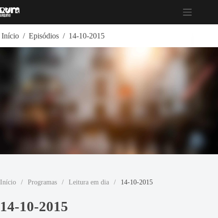
Pular
para
o
conteúdo
Início
/
Episódios
/
14-10-2015
Início
/
Programas
/
Leitura em dia
/
14-10-2015
14-10-2015