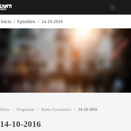
Pular
para
o
conteúdo
Início
/
Episódios
/
14-10-2016
Início
/
Programas
/
Rumo Económico
/
14-10-2016
14-10-2016