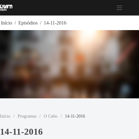
Pular
para
o
conteúdo
Início
/
Episódios
/
14-11-2016
Início
/
Programas
/
O Cubo
/
14-11-2016
14-11-2016