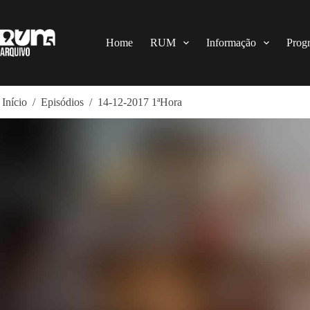
Pular
para
o
conteúdo
Home
RUM
Informação
Prog
Início
/
Episódios
/
14-12-2017 1ªHora