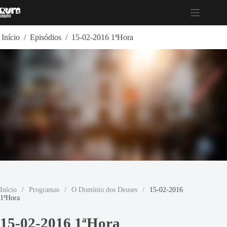
Pular
para
o
conteúdo
Início
/
Episódios
/
15-02-2016 1ªHora
Início
/
Programas
/
O Domínio dos Deuses
/
15-02-2016
1ªHora
15-02-2016 1ªHora