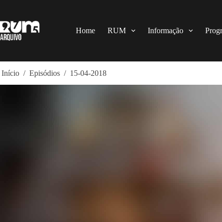
Pular
para
o
conteúdo
Home
RUM
Informação
Prog
Início
/
Episódios
/
15-04-2018