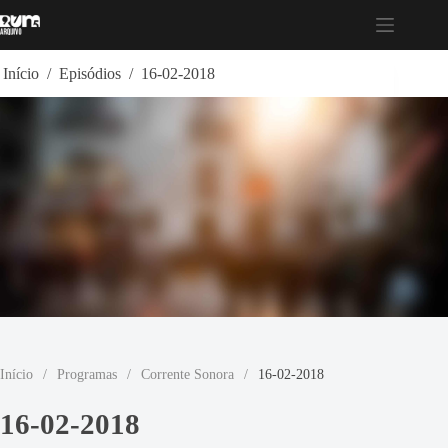
Pular
para
o
conteúdo
Início
/
Episódios
/
16-02-2018
Início
/
Programas
/
Corrente Sonora
/
16-02-2018
16-02-2018