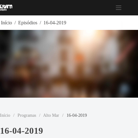
Pular
para
o
conteúdo
Início
/
Episódios
/
16-04-2019
Início
/
Programas
/
Alto Mar
/
16-04-2019
16-04-2019