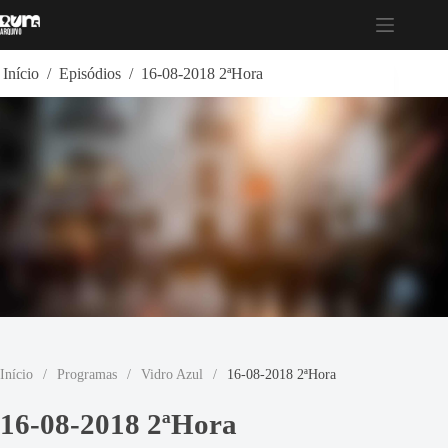
Pular
para
o
conteúdo
Início
/
Episódios
/
16-08-2018 2ªHora
Início
/
Programas
/
Vidro Azul
/
16-08-2018 2ªHora
16-08-2018 2ªHora