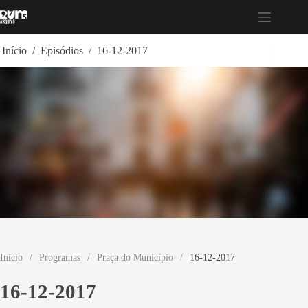
Pular
para
o
conteúdo
Início
/
Episódios
/
16-12-2017
Início
/
Programas
/
Praça do Município
/
16-12-2017
16-12-2017