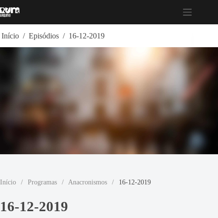
Pular
para
o
conteúdo
Início
/
Episódios
/
16-12-2019
Início
/
Programas
/
Anacronismos
/
16-12-2019
16-12-2019