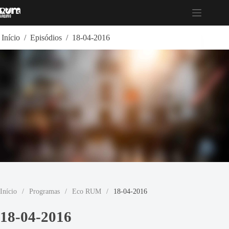
Pular
para
o
conteúdo
Início
/
Episódios
/
18-04-2016
Início
/
Programas
/
Eco RUM
/
18-04-2016
18-04-2016