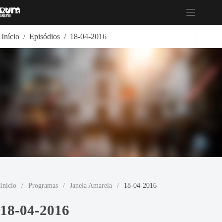
Pular
para
o
conteúdo
Início
/
Episódios
/
18-04-2016
Início
/
Programas
/
Janela Amarela
/
18-04-2016
18-04-2016