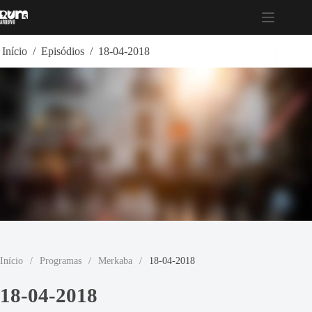
Pular
para
o
conteúdo
Início
/
Episódios
/
18-04-2018
Início
/
Programas
/
Merkaba
/
18-04-2018
18-04-2018