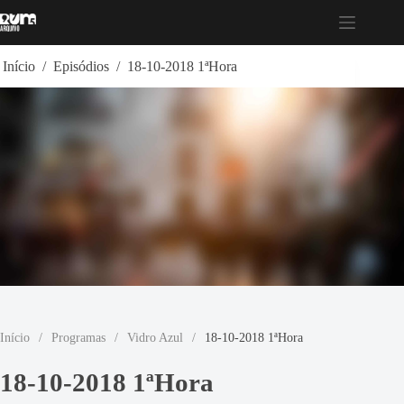
Pular
para
o
conteúdo
Início
/
Episódios
/
18-10-2018 1ªHora
Início
/
Programas
/
Vidro Azul
/
18-10-2018 1ªHora
18-10-2018 1ªHora