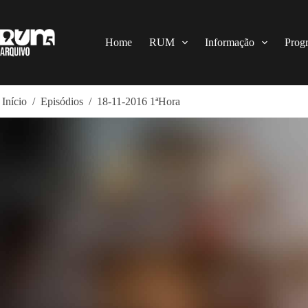
Pular
para
o
conteúdo
Home
RUM
Informação
Prog
Início
/
Episódios
/
18-11-2016 1ªHora