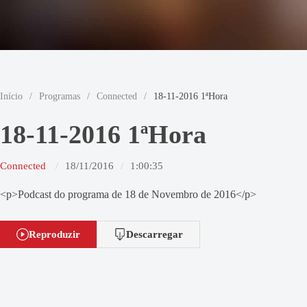
Início
/
Programas
/
Connected
/
18-11-2016 1ªHora
18-11-2016 1ªHora
Connected
18/11/2016
1:00:35
<p>Podcast do programa de 18 de Novembro de 2016</p>
Reproduzir
Descarregar