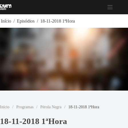
Pular
para
o
conteúdo
Início
/
Episódios
/
18-11-2018 1ªHora
Início
/
Programas
/
Pérola Negra
/
18-11-2018 1ªHora
18-11-2018 1ªHora