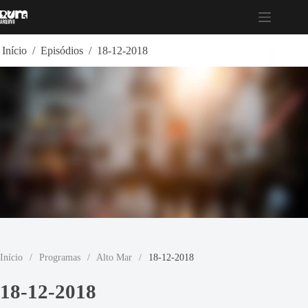
Pular
para
o
conteúdo
Início
/
Episódios
/
18-12-2018
Início
/
Programas
/
Alto Mar
/
18-12-2018
18-12-2018