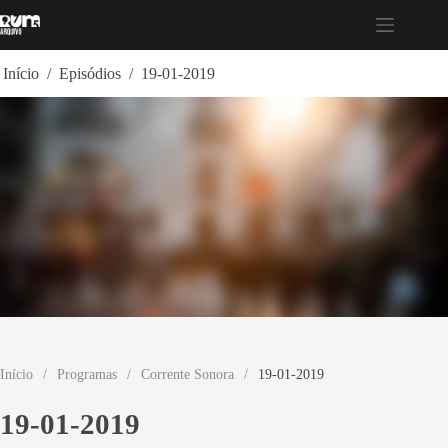
Pular
para
o
conteúdo
Início
/
Episódios
/
19-01-2019
Início
/
Programas
/
Corrente Sonora
/
19-01-2019
19-01-2019