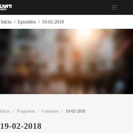
Pular
para
o
conteúdo
Início
/
Episódios
/
19-02-2018
Início
/
Programas
/
Contentor
/
19-02-2018
19-02-2018