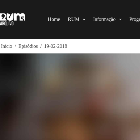
Pular
para
o
conteúdo
Home
RUM
Informação
Prog
Início
/
Episódios
/
19-02-2018