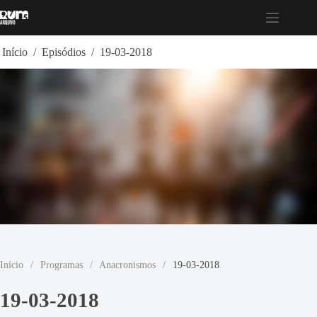
Pular
para
o
conteúdo
Início
/
Episódios
/
19-03-2018
Início
/
Programas
/
Anacronismos
/
19-03-2018
19-03-2018