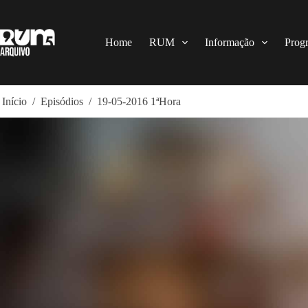
Pular
para
o
conteúdo
Home
RUM
Informação
Prog
Início
/
Episódios
/
19-05-2016 1ªHora