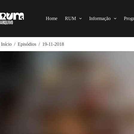
Pular
para
o
conteúdo
Home
RUM
Informação
Prog
Início
/
Episódios
/
19-11-2018