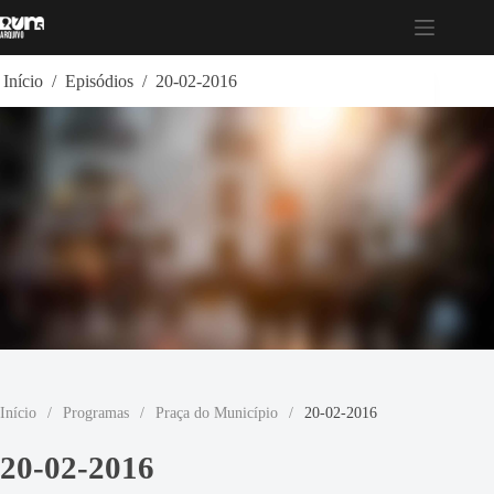
Pular
para
o
conteúdo
Início
/
Episódios
/
20-02-2016
Início
/
Programas
/
Praça do Município
/
20-02-2016
20-02-2016