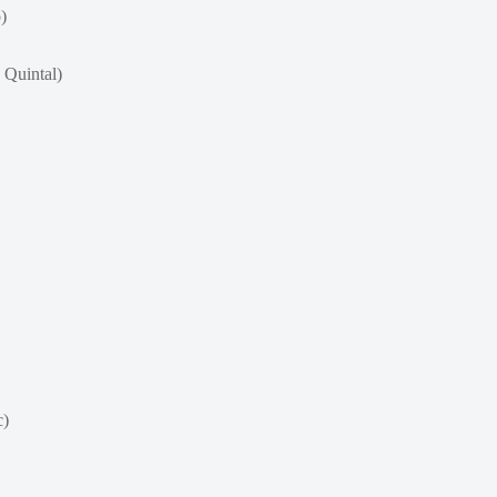
)
Quintal)
c)