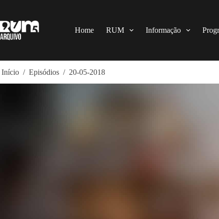
Pular
para
o
conteúdo
Home
RUM
Informação
Prog
Início
/
Episódios
/
20-05-2018